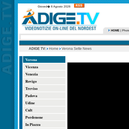
Gioved� 6 Agosto 2026
HOME
|
Phot
ADIGE TV:
Home
Verona Sette News
Verona
Vicenza
Venezia
Rovigo
Treviso
Padova
Udine
Cult
Pordenone
In Piazza