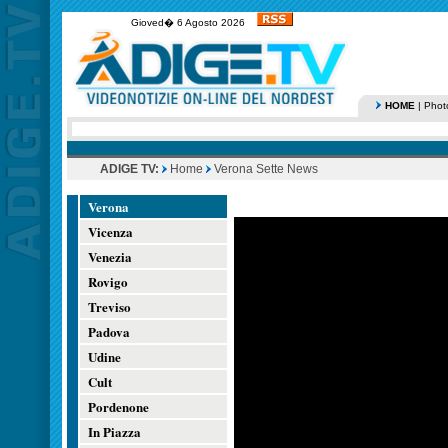
Gioved� 6 Agosto 2026
HOME
|
Phot
ADIGE TV:
Home
Verona Sette News
Verona
Vicenza
Venezia
Rovigo
Treviso
Padova
Udine
Cult
Pordenone
In Piazza