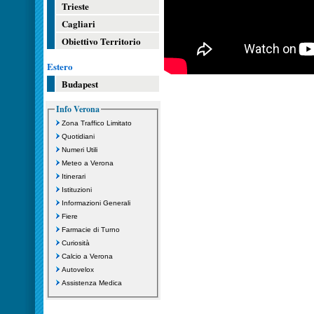
Trieste
Cagliari
Obiettivo Territorio
Estero
Budapest
Info Verona
Zona Traffico Limitato
Quotidiani
Numeri Utili
Meteo a Verona
Itinerari
Istituzioni
Informazioni Generali
Fiere
Farmacie di Turno
Curiosità
Calcio a Verona
Autovelox
Assistenza Medica