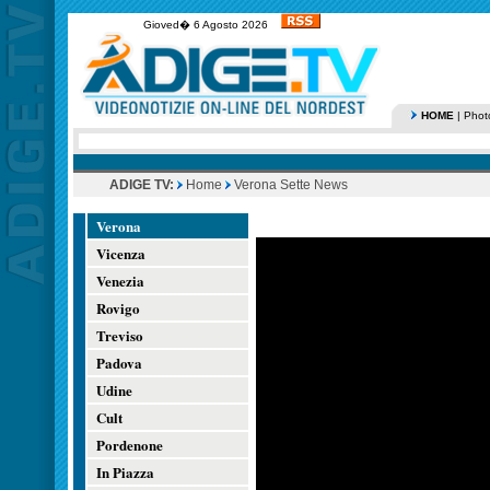
Gioved� 6 Agosto 2026
HOME
|
Phot
ADIGE TV:
Home
Verona Sette News
Verona
Vicenza
Venezia
Rovigo
Treviso
Padova
Udine
Cult
Pordenone
In Piazza