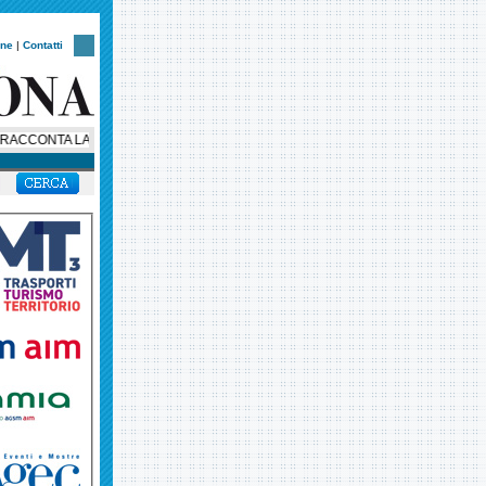
one
|
Contatti
CONTA LA SUA STORIA: AL VIA UNA SERIE SOCIAL IN OTTO EPISODI PER 