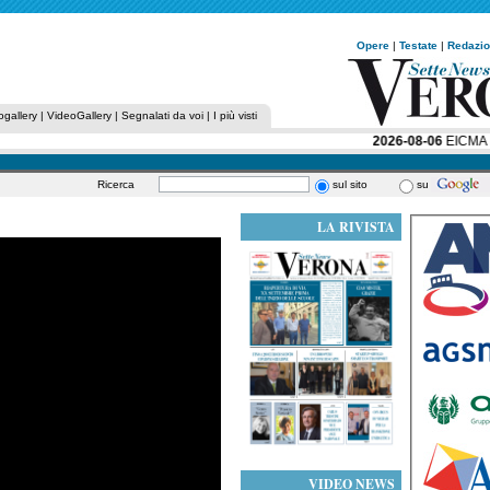
Opere
|
Testate
|
Redazi
ogallery
|
VideoGallery
|
Segnalati da voi
|
I più visti
2026-08-06
EICMA RAC
Ricerca
sul sito
su
LA RIVISTA
VIDEO NEWS