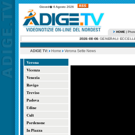
Gioved� 6 Agosto 2026
HOME
|
Phot
2026-08-06
GENERALI: ECCELLENT
ADIGE TV:
Home
Verona Sette News
Verona
Vicenza
Venezia
Rovigo
Treviso
Padova
Udine
Cult
Pordenone
In Piazza