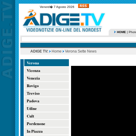
Venerd� 7 Agosto 2026
HOME
|
Phot
ADIGE TV:
Home
Verona Sette News
Verona
Vicenza
Venezia
Rovigo
Treviso
Padova
Udine
Cult
Pordenone
In Piazza