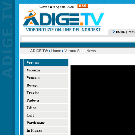
Gioved� 6 Agosto 2026
HOME
|
Phot
ADIGE TV:
Home
Verona Sette News
Verona
Vicenza
Venezia
Rovigo
Treviso
Padova
Udine
Cult
Pordenone
In Piazza