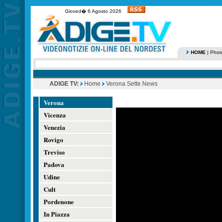
Gioved� 6 Agosto 2026
HOME
|
Phot
ADIGE TV:
Home
Verona Sette News
Verona
Vicenza
Venezia
Rovigo
Treviso
Padova
Udine
Cult
Pordenone
In Piazza