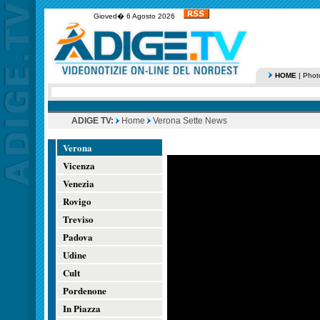
Gioved� 6 Agosto 2026
HOME
|
Phot
ADIGE TV:
Home
Verona Sette News
Verona
Vicenza
Venezia
Rovigo
Treviso
Padova
Udine
Cult
Pordenone
In Piazza