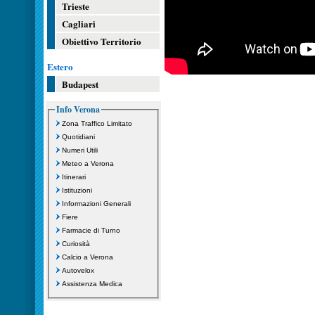
Trieste
Cagliari
Obiettivo Territorio
Estero
Budapest
Info Verona
Zona Traffico Limitato
Quotidiani
Numeri Utili
Meteo a Verona
Itinerari
Istituzioni
Informazioni Generali
Fiere
Farmacie di Turno
Curiosità
Calcio a Verona
Autovelox
Assistenza Medica