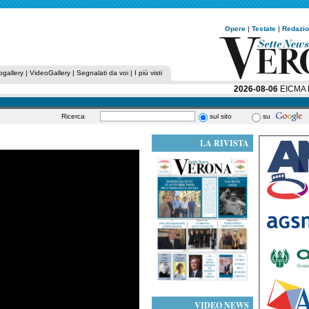
Opere
|
Testate
|
Redazi
ogallery
|
VideoGallery
|
Segnalati da voi
|
I più visti
2026-08-06
EICMA RAC
Ricerca
sul sito
su
LA RIVISTA
VIDEO NEWS