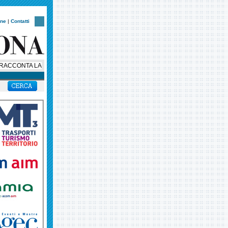
one
|
Contatti
CONTA LA SUA STORIA: AL VIA UNA SERIE SOCIAL IN OTTO EPISODI PER 