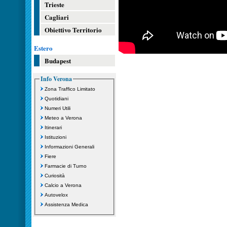
Trieste
Cagliari
Obiettivo Territorio
Estero
Budapest
Info Verona
Zona Traffico Limitato
Quotidiani
Numeri Utili
Meteo a Verona
Itinerari
Istituzioni
Informazioni Generali
Fiere
Farmacie di Turno
Curiosità
Calcio a Verona
Autovelox
Assistenza Medica