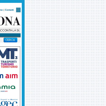
one
|
Contatti
NTA LA SUA STORIA: AL VIA UNA SERIE SOCIAL IN OTTO EPISODI PER CEL