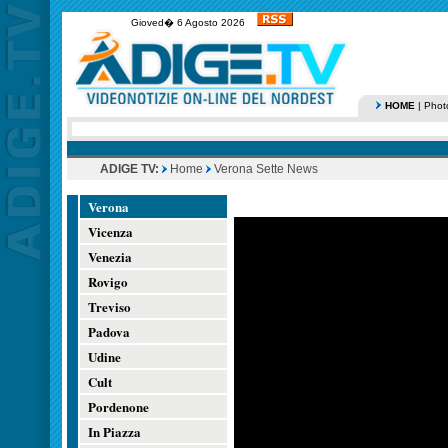
Gioved� 6 Agosto 2026
HOME
|
Phot
ADIGE TV:
Home
Verona Sette News
Verona
Vicenza
Venezia
Rovigo
Treviso
Padova
Udine
Cult
Pordenone
In Piazza