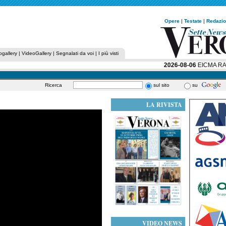
Opere
|
Testate
|
Redazi
ogallery
|
VideoGallery
|
Segnalati da voi
|
I più visti
2026-08-06
EICMA RACCO
Ricerca
sul sito
su
LA RIVISTA
VIDEO NEWS