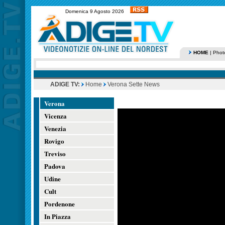
Domenica 9 Agosto 2026
HOME
|
Phot
ADIGE TV:
Home
Verona Sette News
Verona
Vicenza
Venezia
Rovigo
Treviso
Padova
Udine
Cult
Pordenone
In Piazza