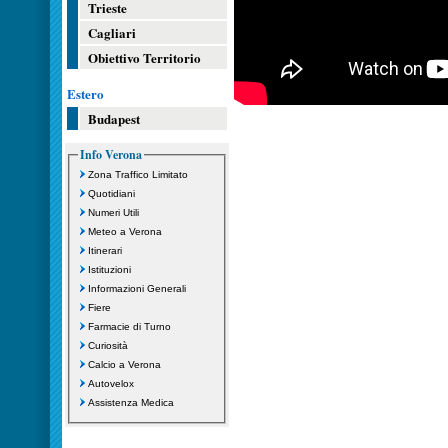
Trieste
Cagliari
Obiettivo Territorio
Estero
Budapest
Info Verona
Zona Traffico Limitato
Quotidiani
Numeri Utili
Meteo a Verona
Itinerari
Istituzioni
Informazioni Generali
Fiere
Farmacie di Turno
Curiosità
Calcio a Verona
Autovelox
Assistenza Medica