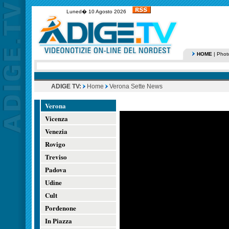
Luned� 10 Agosto 2026
HOME
|
Phot
ADIGE TV:
Home
Verona Sette News
Verona
Vicenza
Venezia
Rovigo
Treviso
Padova
Udine
Cult
Pordenone
In Piazza