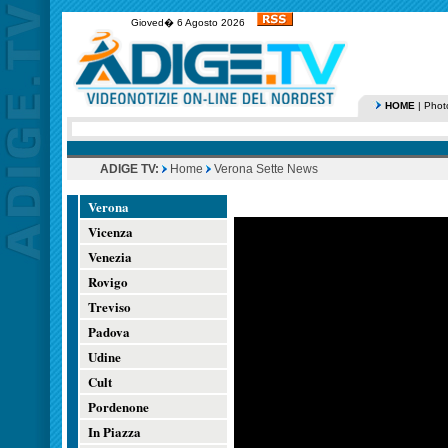
Gioved� 6 Agosto 2026
HOME
|
Phot
ADIGE TV:
Home
Verona Sette News
Verona
Vicenza
Venezia
Rovigo
Treviso
Padova
Udine
Cult
Pordenone
In Piazza