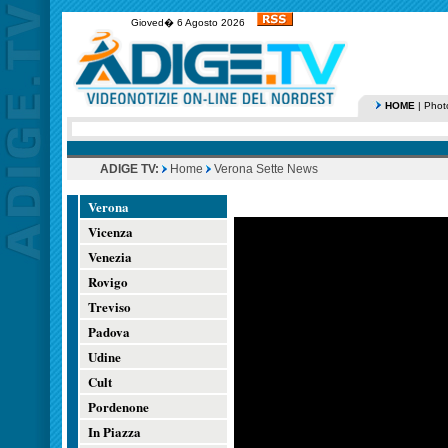
Gioved� 6 Agosto 2026
HOME
|
Phot
ADIGE TV:
Home
Verona Sette News
Verona
Vicenza
Venezia
Rovigo
Treviso
Padova
Udine
Cult
Pordenone
In Piazza