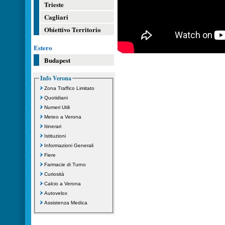
Trieste
Cagliari
Obiettivo Territorio
Estero
Budapest
Info Verona
Zona Traffico Limitato
Quotidiani
Numeri Utili
Meteo a Verona
Itinerari
Istituzioni
Informazioni Generali
Fiere
Farmacie di Turno
Curiosità
Calcio a Verona
Autovelox
Assistenza Medica