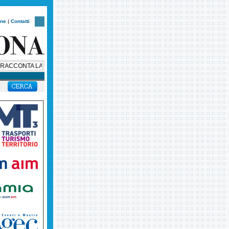
one
|
Contatti
CONTA LA SUA STORIA: AL VIA UNA SERIE SOCIAL IN OTTO EPISODI PER 