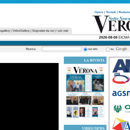
Opere
|
Testate
|
Redazi
ogallery
|
VideoGallery
|
Segnalati da voi
|
I più visti
2026-08-06
EICMA RAC
Ricerca
sul sito
su
LA RIVISTA
VIDEO NEWS