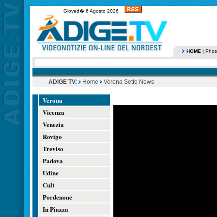
Gioved� 6 Agosto 2026
HOME
|
Phot
ADIGE TV:
Home
Verona Sette News
Verona
Vicenza
Venezia
Rovigo
Treviso
Padova
Udine
Cult
Pordenone
In Piazza