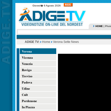
Gioved� 6 Agosto 2026
HOME
|
Phot
ADIGE TV:
Home
Verona Sette News
Verona
Vicenza
Venezia
Rovigo
Treviso
Padova
Udine
Cult
Pordenone
In Piazza