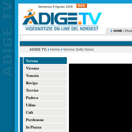
Domenica 9 Agosto 2026
HOME
|
Phot
ADIGE TV:
Home
Verona Sette News
Verona
Vicenza
Venezia
Rovigo
Treviso
Padova
Udine
Cult
Pordenone
In Piazza