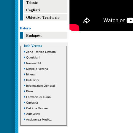
Trieste
Cagliari
Obiettivo Territorio
Estero
Budapest
Info Verona
Zona Traffico Limitato
Quotidiani
Numeri Utili
Meteo a Verona
Itinerari
Istituzioni
Informazioni Generali
Fiere
Farmacie di Turno
Curiosità
Calcio a Verona
Autovelox
Assistenza Medica