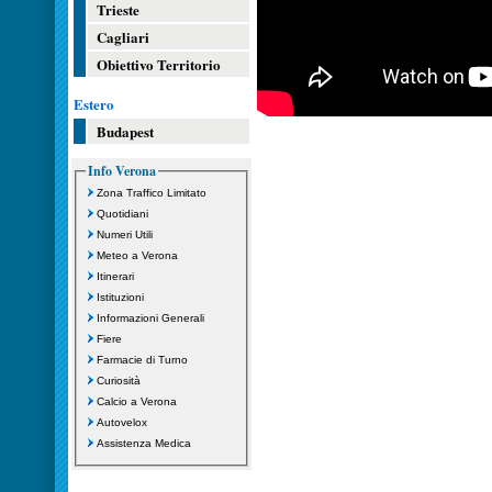
Trieste
Cagliari
Obiettivo Territorio
Estero
Budapest
Info Verona
Zona Traffico Limitato
Quotidiani
Numeri Utili
Meteo a Verona
Itinerari
Istituzioni
Informazioni Generali
Fiere
Farmacie di Turno
Curiosità
Calcio a Verona
Autovelox
Assistenza Medica