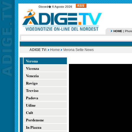
Gioved� 6 Agosto 2026
HOME
|
Phot
ADIGE TV:
Home
Verona Sette News
Verona
Vicenza
Venezia
Rovigo
Treviso
Padova
Udine
Cult
Pordenone
In Piazza