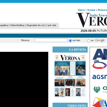
Opere
|
Testate
|
Redazi
ogallery
|
VideoGallery
|
Segnalati da voi
|
I più visti
2026-08-05
FUTURO IM
Ricerca
sul sito
su
LA RIVISTA
VIDEO NEWS