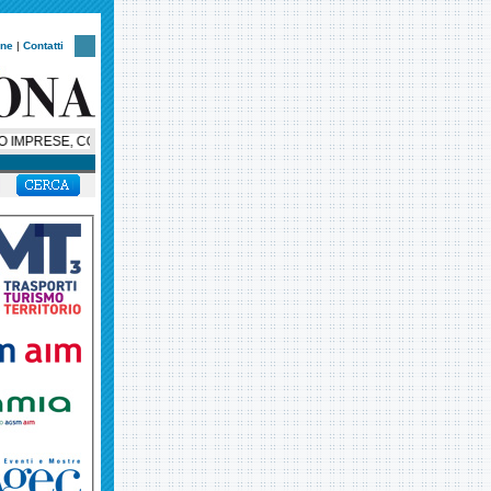
one
|
Contatti
PRESE, CONFIMI: «VERONA HUB LOGISTICO? LA ZES SIA OCCASIONE DI RIL