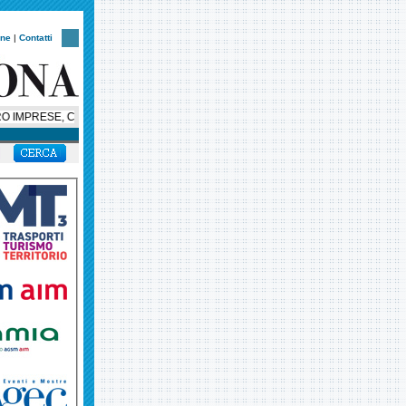
one
|
Contatti
MPRESE, CONFIMI: «VERONA HUB LOGISTICO? LA ZES SIA OCCASIONE DI RI