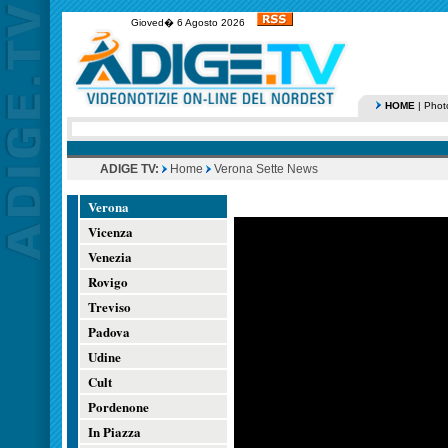
Gioved� 6 Agosto 2026
HOME
|
Phot
ADIGE TV:
Home
Verona Sette News
Verona
Vicenza
Venezia
Rovigo
Treviso
Padova
Udine
Cult
Pordenone
In Piazza