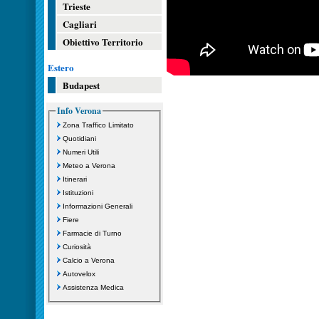
Trieste
Cagliari
Obiettivo Territorio
Estero
Budapest
Info Verona
Zona Traffico Limitato
Quotidiani
Numeri Utili
Meteo a Verona
Itinerari
Istituzioni
Informazioni Generali
Fiere
Farmacie di Turno
Curiosità
Calcio a Verona
Autovelox
Assistenza Medica