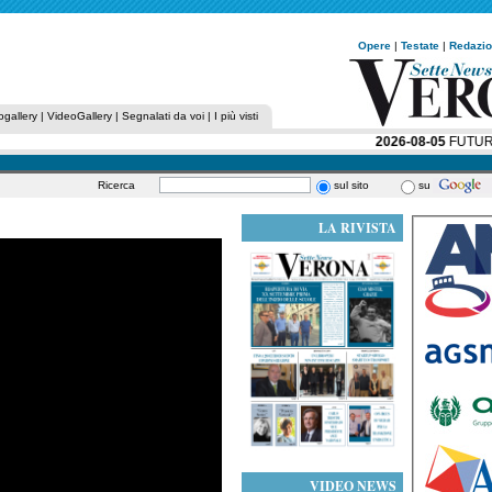
Opere
|
Testate
|
Redazi
ogallery
|
VideoGallery
|
Segnalati da voi
|
I più visti
2026-08-05
FUTURO I
Ricerca
sul sito
su
LA RIVISTA
VIDEO NEWS