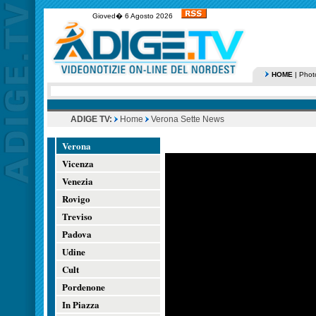
Gioved� 6 Agosto 2026
HOME
|
Phot
ADIGE TV:
Home
Verona Sette News
Verona
Vicenza
Venezia
Rovigo
Treviso
Padova
Udine
Cult
Pordenone
In Piazza