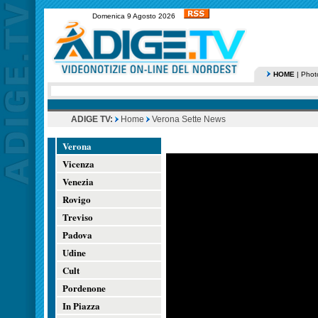
Domenica 9 Agosto 2026
HOME
|
Phot
ADIGE TV:
Home
Verona Sette News
Verona
Vicenza
Venezia
Rovigo
Treviso
Padova
Udine
Cult
Pordenone
In Piazza