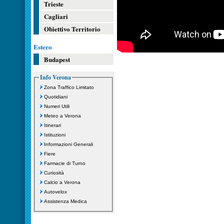
Trieste
Cagliari
Obiettivo Territorio
Estero
Budapest
Info Verona
Zona Traffico Limitato
Quotidiani
Numeri Utili
Meteo a Verona
Itinerari
Istituzioni
Informazioni Generali
Fiere
Farmacie di Turno
Curiosità
Calcio a Verona
Autovelox
Assistenza Medica