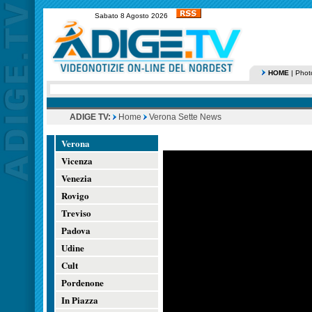
Sabato 8 Agosto 2026
HOME
|
Phot
ADIGE TV:
Home
Verona Sette News
Verona
Vicenza
Venezia
Rovigo
Treviso
Padova
Udine
Cult
Pordenone
In Piazza