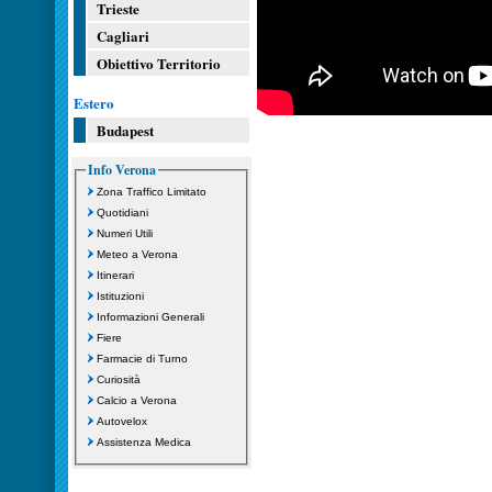
Trieste
Cagliari
Obiettivo Territorio
Estero
Budapest
Info Verona
Zona Traffico Limitato
Quotidiani
Numeri Utili
Meteo a Verona
Itinerari
Istituzioni
Informazioni Generali
Fiere
Farmacie di Turno
Curiosità
Calcio a Verona
Autovelox
Assistenza Medica