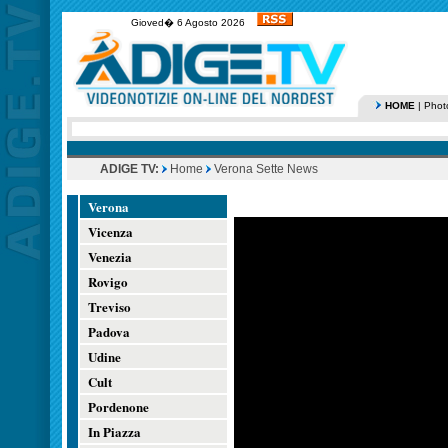
Gioved� 6 Agosto 2026
HOME
|
Phot
ADIGE TV:
Home
Verona Sette News
Verona
Vicenza
Venezia
Rovigo
Treviso
Padova
Udine
Cult
Pordenone
In Piazza