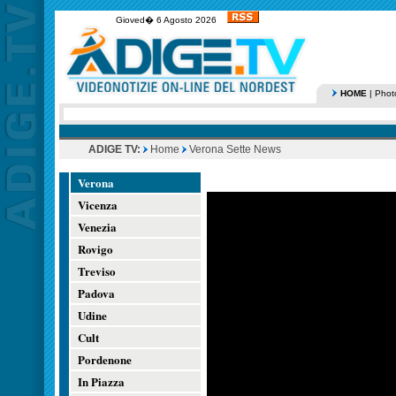
Gioved� 6 Agosto 2026
HOME
|
Phot
ADIGE TV:
Home
Verona Sette News
Verona
Vicenza
Venezia
Rovigo
Treviso
Padova
Udine
Cult
Pordenone
In Piazza