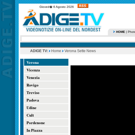
Gioved� 6 Agosto 2026
HOME
|
Phot
ADIGE TV:
Home
Verona Sette News
Verona
Vicenza
Venezia
Rovigo
Treviso
Padova
Udine
Cult
Pordenone
In Piazza