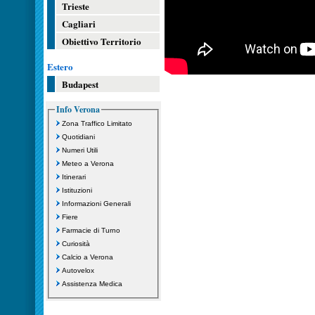
Trieste
Cagliari
Obiettivo Territorio
Estero
Budapest
Info Verona
Zona Traffico Limitato
Quotidiani
Numeri Utili
Meteo a Verona
Itinerari
Istituzioni
Informazioni Generali
Fiere
Farmacie di Turno
Curiosità
Calcio a Verona
Autovelox
Assistenza Medica