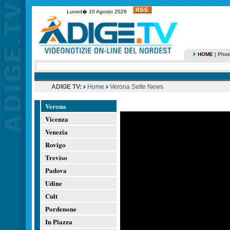
Luned� 10 Agosto 2026
HOME
|
Phot
ADIGE TV:
Home
Verona Sette News
Verona
Vicenza
Venezia
Rovigo
Treviso
Padova
Udine
Cult
Pordenone
In Piazza