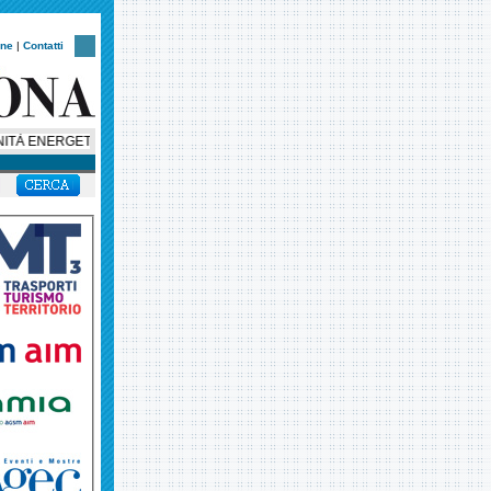
one
|
Contatti
ENERGETICHE, 75 MILA EURO PER TRE PROGETTI NEL VERONESE. FONDAZI