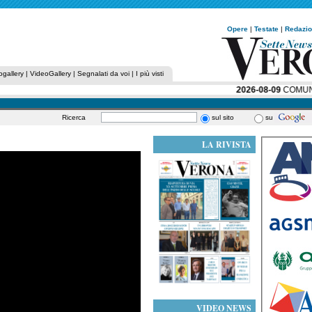
Opere
|
Testate
|
Redazi
ogallery
|
VideoGallery
|
Segnalati da voi
|
I più visti
2026-08-09
COMUNITÀ 
Ricerca
sul sito
su
LA RIVISTA
VIDEO NEWS