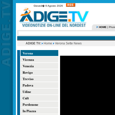
Gioved� 6 Agosto 2026
HOME
|
Phot
ADIGE TV:
Home
Verona Sette News
Verona
Vicenza
Venezia
Rovigo
Treviso
Padova
Udine
Cult
Pordenone
In Piazza