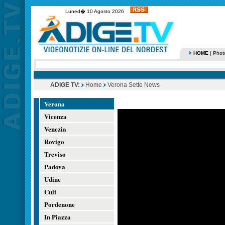
Luned� 10 Agosto 2026
HOME
|
Phot
ADIGE TV:
Home
Verona Sette News
Verona
Vicenza
Venezia
Rovigo
Treviso
Padova
Udine
Cult
Pordenone
In Piazza