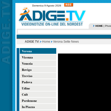
Domenica 9 Agosto 2026
HOME
|
Phot
ADIGE TV:
Home
Verona Sette News
Verona
Vicenza
Venezia
Rovigo
Treviso
Padova
Udine
Cult
Pordenone
In Piazza