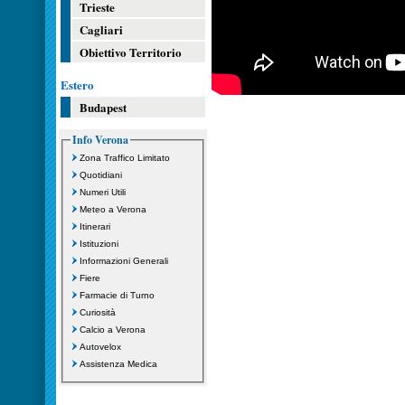
Trieste
Cagliari
Obiettivo Territorio
Estero
Budapest
Info Verona
Zona Traffico Limitato
Quotidiani
Numeri Utili
Meteo a Verona
Itinerari
Istituzioni
Informazioni Generali
Fiere
Farmacie di Turno
Curiosità
Calcio a Verona
Autovelox
Assistenza Medica