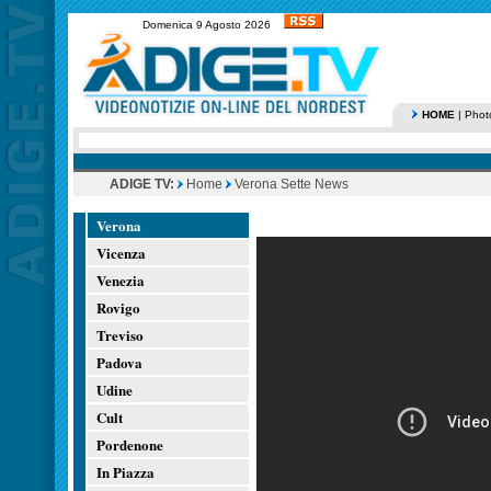
Domenica 9 Agosto 2026
HOME
|
Phot
ADIGE TV:
Home
Verona Sette News
Verona
Vicenza
Venezia
Rovigo
Treviso
Padova
Udine
Cult
Pordenone
In Piazza