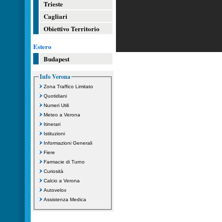
Trieste
Cagliari
Obiettivo Territorio
Estero
Budapest
Info Verona
Zona Traffico Limitato
Quotidiani
Numeri Utili
Meteo a Verona
Itinerari
Istituzioni
Informazioni Generali
Fiere
Farmacie di Turno
Curiosità
Calcio a Verona
Autovelox
Assistenza Medica