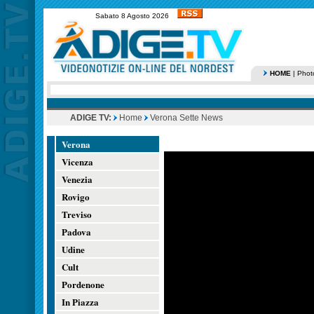
Sabato 8 Agosto 2026
HOME
|
Phot
ADIGE TV:
Home
Verona Sette News
Verona
Vicenza
Venezia
Rovigo
Treviso
Padova
Udine
Cult
Pordenone
In Piazza