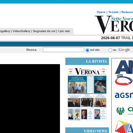
Opere
|
Testate
|
Redazi
ogallery
|
VideoGallery
|
Segnalati da voi
|
I più visti
2026-08-07
TRAIL DE
Ricerca
sul sito
su
LA RIVISTA
VIDEO NEWS