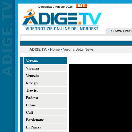
Domenica 9 Agosto 2026
HOME
|
Phot
ADIGE TV:
Home
Verona Sette News
Verona
Vicenza
Venezia
Rovigo
Treviso
Padova
Udine
Cult
Pordenone
In Piazza