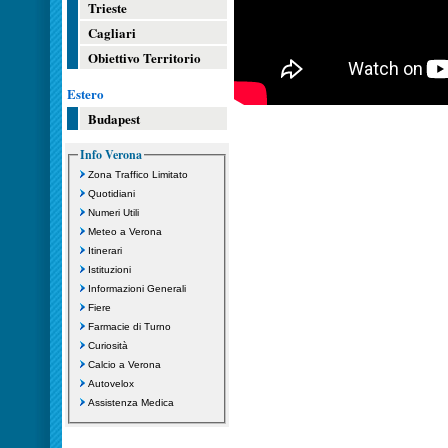
Trieste
Cagliari
Obiettivo Territorio
Estero
Budapest
Info Verona
Zona Traffico Limitato
Quotidiani
Numeri Utili
Meteo a Verona
Itinerari
Istituzioni
Informazioni Generali
Fiere
Farmacie di Turno
Curiosità
Calcio a Verona
Autovelox
Assistenza Medica