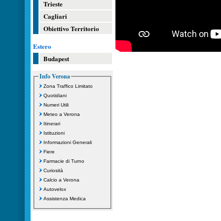
Trieste
Cagliari
Obiettivo Territorio
Estero
Budapest
Info Verona
Zona Traffico Limitato
Quotidiani
Numeri Utili
Meteo a Verona
Itinerari
Istituzioni
Informazioni Generali
Fiere
Farmacie di Turno
Curiosità
Calcio a Verona
Autovelox
Assistenza Medica