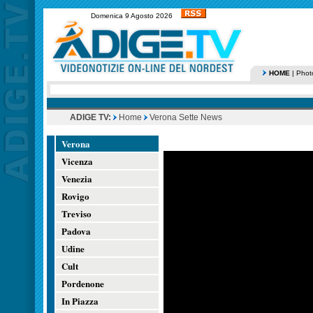
Domenica 9 Agosto 2026
HOME
|
Phot
ADIGE TV:
Home
Verona Sette News
Verona
Vicenza
Venezia
Rovigo
Treviso
Padova
Udine
Cult
Pordenone
In Piazza