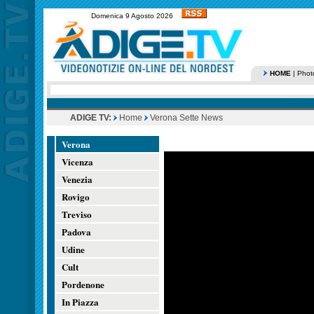
Domenica 9 Agosto 2026
HOME
|
Phot
ADIGE TV:
Home
Verona Sette News
Verona
Vicenza
Venezia
Rovigo
Treviso
Padova
Udine
Cult
Pordenone
In Piazza