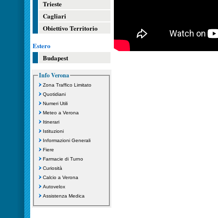
Trieste
Cagliari
Obiettivo Territorio
Estero
Budapest
Info Verona
Zona Traffico Limitato
Quotidiani
Numeri Utili
Meteo a Verona
Itinerari
Istituzioni
Informazioni Generali
Fiere
Farmacie di Turno
Curiosità
Calcio a Verona
Autovelox
Assistenza Medica