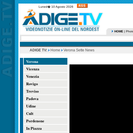
Luned� 10 Agosto 2026
HOME
|
Phot
ADIGE TV:
Home
Verona Sette News
Verona
Vicenza
Venezia
Rovigo
Treviso
Padova
Udine
Cult
Pordenone
In Piazza