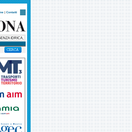
one
|
Contatti
 IDRICA, VIA LIBERA ALLO STATO DI EMERGENZA IN VENETO, MA INTANTO L