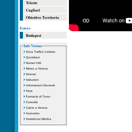
Trieste
Cagliari
Obiettivo Territorio
Estero
Budapest
Info Verona
Zona Traffico Limitato
Quotidiani
Numeri Utili
Meteo a Verona
Itinerari
Istituzioni
Informazioni Generali
Fiere
Farmacie di Turno
Curiosità
Calcio a Verona
Autovelox
Assistenza Medica