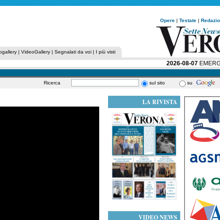
Opere
|
Testate
|
Redazi
ogallery
|
VideoGallery
|
Segnalati da voi
|
I più visti
2026-08-07
EMERGENZA
Ricerca
sul sito
su
LA RIVISTA
VIDEO NEWS