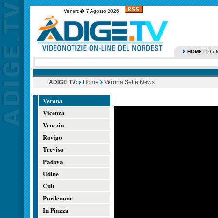
Venerd� 7 Agosto 2026
HOME
|
Phot
ADIGE TV:
Home
Verona Sette News
Verona
Vicenza
Venezia
Rovigo
Treviso
Padova
Udine
Cult
Pordenone
In Piazza