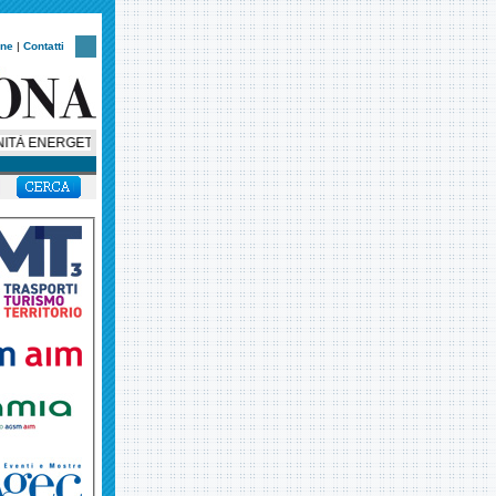
one
|
Contatti
 ENERGETICHE, 75 MILA EURO PER TRE PROGETTI NEL VERONESE. FONDAZI