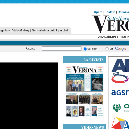
Opere
|
Testate
|
Redazi
ogallery
|
VideoGallery
|
Segnalati da voi
|
I più visti
2026-08-09
COMUNITÀ
Ricerca
sul sito
su
LA RIVISTA
VIDEO NEWS