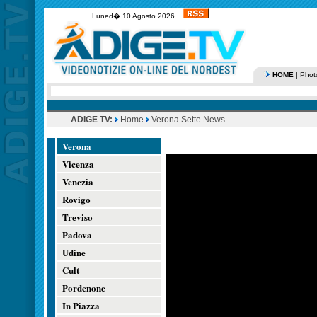
Luned� 10 Agosto 2026
HOME
|
Phot
ADIGE TV:
Home
Verona Sette News
Verona
Vicenza
Venezia
Rovigo
Treviso
Padova
Udine
Cult
Pordenone
In Piazza