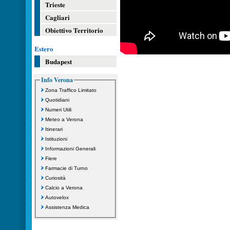
Trieste
Cagliari
Obiettivo Territorio
Estero
Budapest
Info Verona
Zona Traffico Limitato
Quotidiani
Numeri Utili
Meteo a Verona
Itinerari
Istituzioni
Informazioni Generali
Fiere
Farmacie di Turno
Curiosità
Calcio a Verona
Autovelox
Assistenza Medica