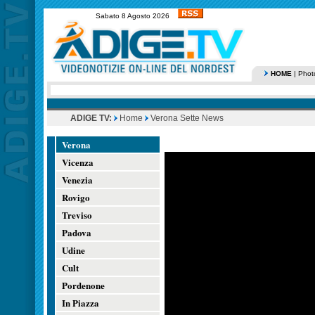
Sabato 8 Agosto 2026
HOME
|
Phot
ADIGE TV:
Home
Verona Sette News
Verona
Vicenza
Venezia
Rovigo
Treviso
Padova
Udine
Cult
Pordenone
In Piazza