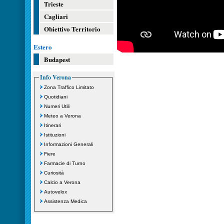
Trieste
Cagliari
Obiettivo Territorio
Estero
Budapest
Info Verona
Zona Traffico Limitato
Quotidiani
Numeri Utili
Meteo a Verona
Itinerari
Istituzioni
Informazioni Generali
Fiere
Farmacie di Turno
Curiosità
Calcio a Verona
Autovelox
Assistenza Medica