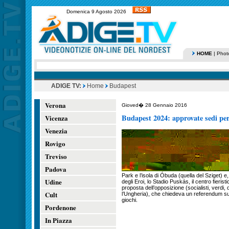
Domenica 9 Agosto 2026
HOME
|
Phot
ADIGE TV:
Home
Budapest
Verona
Gioved� 28 Gennaio 2016
Budapest 2024: approvate sedi per
Vicenza
Venezia
Rovigo
Treviso
Padova
Park e l’isola di Óbuda (quella del Sziget)
Udine
degli Eroi, lo Stadio Puskás, il centro fieristic
proposta dell’opposizione (socialisti, verdi, 
Cult
l’Ungheria), che chiedeva un referendum s
giochi.
Pordenone
In Piazza