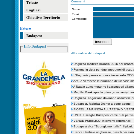
Trieste
Commenti
Cagliari
Nome
Email
Obiettivo Territorio
Commento
Estero
Budapest
Info Budapest
Altre notizie di Budapest
Ungheria modifica bilancio 2016 per ricaric
Fusione in vista per duei produttori di acq
L'Ungheria pensa a nuova tassa sulla GDO
Acque Veronesi: Interruzione del servizio id
A Natale aumenteranno i passeggeri all'aer
MagNet Bank apre la prima „community ban
Ungheria, negozianti dovranno assumere pi
Budapest, fabbrica Dreher a porte aperte
FIORELLA MANNOIA ALL’ARENA DI VERO
UNICEF sceglie Budapest come hub per fin
VERDE PUBBLICO: interventi settimanali
Budapest dice "Buongiorno Italia!": il picnic s
Banca Centrale ungherese, prestiti per svi