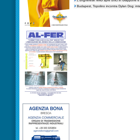
L'ungherese NNG apre uffici in Giappone 
Budapest, Topolino incontra Dylan Dog: inter