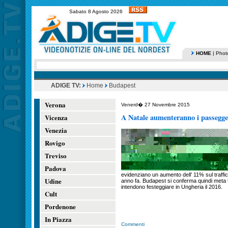
Sabato 8 Agosto 2026
HOME
|
Phot
ADIGE TV:
Home
Budapest
Verona
Venerd� 27 Novembre 2015
A Natale aumenteranno i passegger
Vicenza
Venezia
Rovigo
Treviso
Padova
evidenziano un aumento dell’ 11% sul traffi
Udine
anno fa. Budapest si conferma quindi meta tur
intendono festeggiare in Ungheria il 2016.
Cult
Pordenone
In Piazza
Commenti