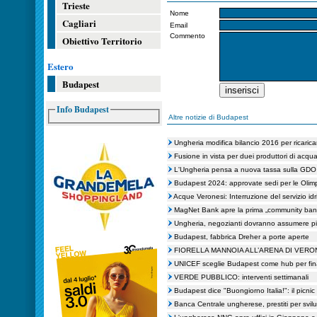
Trieste
Nome
Cagliari
Email
Commento
Obiettivo Territorio
Estero
Budapest
Info Budapest
Altre notizie di Budapest
Ungheria modifica bilancio 2016 per ricaric
Fusione in vista per duei produttori di acq
L'Ungheria pensa a nuova tassa sulla GDO
Budapest 2024: approvate sedi per le Olimp
Acque Veronesi: Interruzione del servizio id
MagNet Bank apre la prima „community ban
Ungheria, negozianti dovranno assumere pi
Budapest, fabbrica Dreher a porte aperte
FIORELLA MANNOIA ALL’ARENA DI VERO
UNICEF sceglie Budapest come hub per fin
VERDE PUBBLICO: interventi settimanali
Budapest dice "Buongiorno Italia!": il picnic s
Banca Centrale ungherese, prestiti per svi