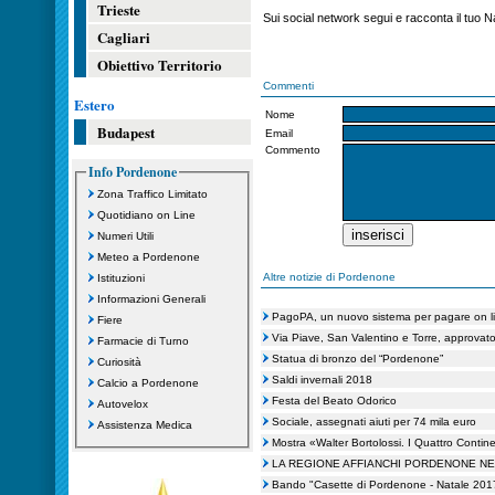
Trieste
Sui social network segui e racconta il tuo
Cagliari
Obiettivo Territorio
Commenti
Estero
Nome
Budapest
Email
Commento
Info Pordenone
Zona Traffico Limitato
Quotidiano on Line
Numeri Utili
Meteo a Pordenone
Altre notizie di Pordenone
Istituzioni
Informazioni Generali
PagoPA, un nuovo sistema per pagare on l
Fiere
Via Piave, San Valentino e Torre, approvato 
Farmacie di Turno
Statua di bronzo del “Pordenone”
Curiosità
Saldi invernali 2018
Calcio a Pordenone
Festa del Beato Odorico
Autovelox
Sociale, assegnati aiuti per 74 mila euro
Assistenza Medica
Mostra «Walter Bortolossi. I Quattro Contine
LA REGIONE AFFIANCHI PORDENONE NE
Bando "Casette di Pordenone - Natale 201