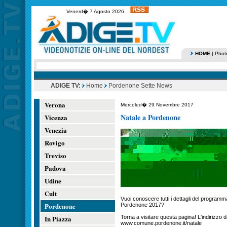
Venerd� 7 Agosto 2026
HOME
|
Phot
ADIGE TV:
Home
Pordenone Sette News
Verona
Mercoled� 29 Novembre 2017
Natale a Pordenone
Vicenza
Venezia
Rovigo
Treviso
Padova
Udine
Cult
Vuoi conoscere tutti i dettagli del programm
Pordenone
Pordenone 2017?
In Piazza
Torna a visitare questa pagina! L'indirizzo
www.comune.pordenone.it/natale