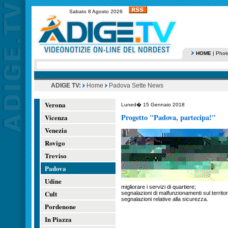
Sabato 8 Agosto 2026
HOME
|
Phot
ADIGE TV:
Home
Padova Sette News
Verona
Luned� 15 Gennaio 2018
Progetto "Padova, partecipa!"
Vicenza
Venezia
Rovigo
Treviso
Padova
Udine
migliorare i servizi di quartiere;
Cult
segnalazioni di malfunzionamenti sul territor
segnalazioni relative alla sicurezza.
Pordenone
In Piazza