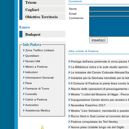
Trieste
Commenti
Cagliari
Nome
Email
Obiettivo Territorio
Commento
Estero
Budapest
Info Padova
Zona Traffico Limitato
Altre notizie di Padova
Quotidiani
Numeri Utili
Proroga dell'area pedonale in zona piazze 
Meteo a Padova
La Biblioteca civica e le aule studio aprono
Istituzioni
Le iniziative del Centro Culturale Altinate/
Informazioni Generali
Iniziative per la Giornata mondiale per la lo
Fiere
Il Comune di Padova in prima linea contro l
Farmacie di Turno
Riavvio delle operazioni di prosciugamento d
Curiosità
Mostra "I colori del Bosone di Higgs - Percor
Calcio a Padova
Inaugurazione Centro diurno per anziani e B
Autovelox
Novembre PataVino 2017
Assistenza Medica
Mostra "Lino Selvatico: mondanità e passio
Rocco Hunt e Gad Lerner al concerto del p
Padova conquistata da Ted Neeley
Nuova pista ciclabile lungo via del Giglio