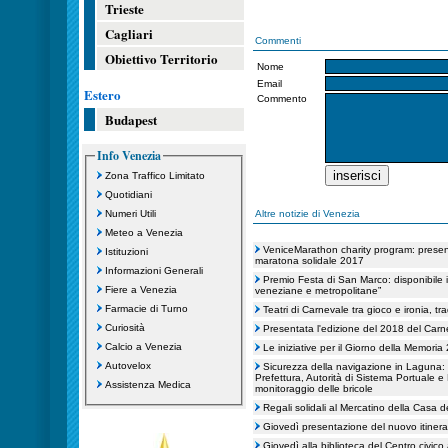
Trieste
Cagliari
Commenti
Obiettivo Territorio
Nome
Email
Estero
Commento
Budapest
Info Venezia
Zona Traffico Limitato
Quotidiani
Numeri Utili
Altre notizie di Venezia
Meteo a Venezia
VeniceMarathon charity program: presenta
Istituzioni
maratona solidale 2017
Informazioni Generali
Premio Festa di San Marco: disponibile 
Fiere a Venezia
veneziane e metropolitane”
Farmacie di Turno
Teatri di Carnevale tra gioco e ironia, tr
Curiosità
Presentata l'edizione del 2018 del Carn
Calcio a Venezia
Le iniziative per il Giorno della Memoria
Autovelox
Sicurezza della navigazione in Laguna:
Prefettura, Autorità di Sistema Portuale e
Assistenza Medica
monitoraggio delle bricole
Regali solidali al Mercatino della Casa d
Giovedì presentazione del nuovo itinerar
Giovedì alla biblioteca del Centro civico