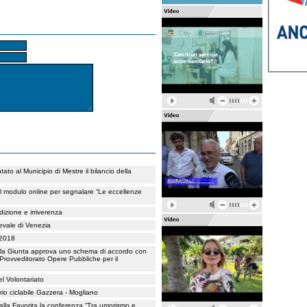
to al Municipio di Mestre il bilancio della
il modulo online per segnalare “Le eccellenze
adizione e irriverenza
evale di Venezia
 2018
 la Giunta approva uno schema di accordo con
 Provveditorato Opere Pubbliche per il
el Volontariato
io ciclabile Gazzera - Mogliano
 alla Favorita la conferenza “Tra umorismo e