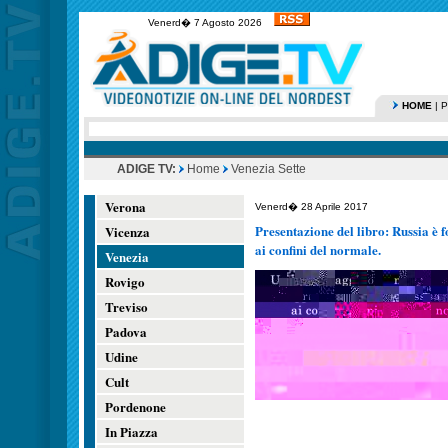
Venerd� 7 Agosto 2026
HOME
|
P
ADIGE TV:
Home
Venezia Sette
Verona
Venerd� 28 Aprile 2017
Presentazione del libro: Russia è f
Vicenza
ai confini del normale.
Venezia
Rovigo
Treviso
Padova
Udine
Cult
Pordenone
In Piazza