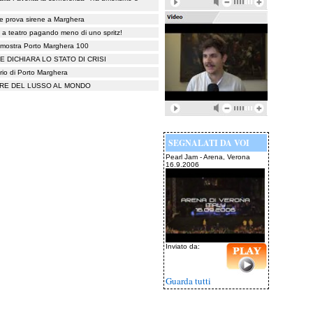
re prova sirene a Marghera
 a teatro pagando meno di uno spritz!
a mostra Porto Marghera 100
 DICHIARA LO STATO DI CRISI
ario di Porto Marghera
IERE DEL LUSSO AL MONDO
SEGNALATI DA VOI
Pearl Jam - Arena, Verona
16.9.2006
Inviato da:
Guarda tutti