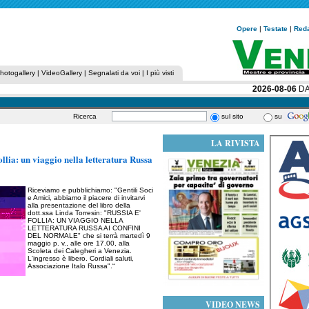
Opere
|
Testate
|
Red
hotogallery
|
VideoGallery
|
Segnalati da voi
|
I più visti
2026-08-06
DA AT
Ricerca
sul sito
su
LA RIVISTA
ollia: un viaggio nella letteratura Russa
Riceviamo e pubblichiamo: "Gentili Soci
e Amici, abbiamo il piacere di invitarvi
alla presentazione del libro della
dott.ssa Linda Torresin: "RUSSIA E'
FOLLIA: UN VIAGGIO NELLA
LETTERATURA RUSSA AI CONFINI
DEL NORMALE" che si terrà martedì 9
maggio p. v., alle ore 17.00, alla
Scoleta dei Calegheri a Venezia.
L'ingresso è libero. Cordiali saluti,
Associazione Italo Russa".“
VIDEO NEWS