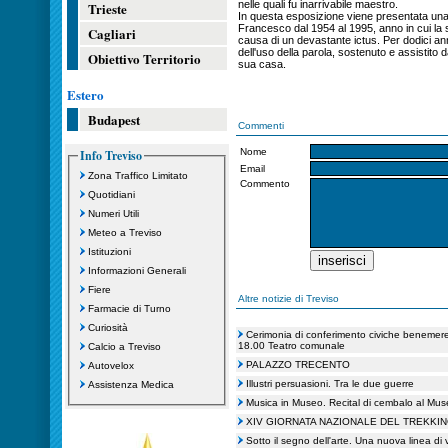
nelle quali fu inarrivabile maestro.
Trieste
In questa esposizione viene presentata una 
Francesco dal 1954 al 1995, anno in cui la s
Cagliari
causa di un devastante ictus. Per dodici an
dell'uso della parola, sostenuto e assistito
Obiettivo Territorio
sua casa.
Estero
Budapest
Commenti
Nome
Info Treviso
Email
Zona Traffico Limitato
Commento
Quotidiani
Numeri Utili
Meteo a Treviso
Istituzioni
Informazioni Generali
Fiere
Altre notizie di Treviso
Farmacie di Turno
Curiosità
Cerimonia di conferimento civiche benemere
18.00 Teatro comunale
Calcio a Treviso
PALAZZO TRECENTO
Autovelox
Illustri persuasioni. Tra le due guerre
Assistenza Medica
Musica in Museo. Recital di cembalo al Mus
XIV GIORNATA NAZIONALE DEL TREKKI
Sotto il segno dell'arte. Una nuova linea di 