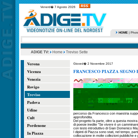
Venerd� 7 Agosto 2026
HOME
|
Phot
ADIGE TV:
Home
Treviso Sette
Verona
Gioved� 2 Novembre 2017
FRANCESCO PIAZZA SEGNO 
Vicenza
Venezia
Rovigo
Treviso
Padova
Udine
percorso da Francesco con maestria suppor
Cult
approfondita.
Del progetto fa parte, oltre a questa mostra d
Pordenone
di poesie inedite "Se vivere è un camminare 
con testo introduttivo di Gian Domenico Ma
In Piazza
I dipinti di Piazza sono stati, nel tempo, p
collocazione in molte collezioni pubbliche e