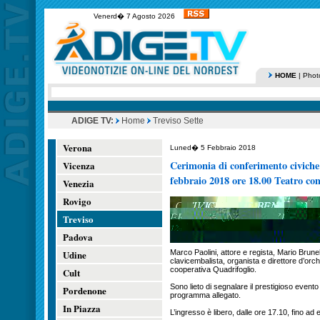
Venerd� 7 Agosto 2026
HOME
|
Phot
ADIGE TV:
Home
Treviso Sette
Verona
Luned� 5 Febbraio 2018
Cerimonia di conferimento civiche
Vicenza
febbraio 2018 ore 18.00 Teatro co
Venezia
Rovigo
Treviso
Padova
Udine
Marco Paolini, attore e regista, Mario Brune
clavicembalista, organista e direttore d’orch
cooperativa Quadrifoglio.
Cult
Sono lieto di segnalare il prestigioso event
Pordenone
programma allegato.
In Piazza
L’ingresso è libero, dalle ore 17.10, fino ad