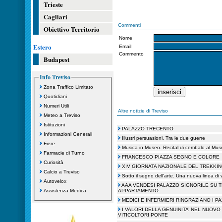
Trieste
Cagliari
Commenti
Obiettivo Territorio
Nome
Estero
Email
Commento
Budapest
Info Treviso
Zona Traffico Limitato
Quotidiani
Numeri Utili
Altre notizie di Treviso
Meteo a Treviso
Istituzioni
PALAZZO TRECENTO
Informazioni Generali
Illustri persuasioni. Tra le due guerre
Fiere
Musica in Museo. Recital di cembalo al Mus
Farmacie di Turno
FRANCESCO PIAZZA SEGNO E COLORE
Curiosità
XIV GIORNATA NAZIONALE DEL TREKKI
Calcio a Treviso
Sotto il segno dell'arte. Una nuova linea di 
Autovelox
AAA VENDESI PALAZZO SIGNORILE SU TR
Assistenza Medica
APPARTAMENTO
MEDICI E INFERMIERI RINGRAZIANO I PA
I VALORI DELLA GENUINITA’ NEL NUOVO
VITICOLTORI PONTE