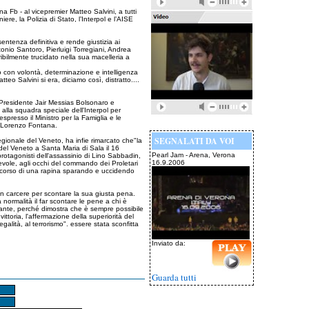
na Fb - al vicepremier Matteo Salvini, a tutti
niere, la Polizia di Stato, l’Interpol e l’AISE
tenza definitiva e rende giustizia ai
Antonio Santoro, Pierluigi Torregiani, Andrea
ilmente trucidato nella sua macelleria a
to con volontà, determinazione e intelligenza
teo Salvini si era, diciamo così, distratto....
l Presidente Jair Messias Bolsonaro e
e alla squadra speciale dell'Interpol per
presso il Ministro per la Famiglia e le
a, Lorenzo Fontana.
SEGNALATI DA VOI
egionale del Veneto, ha infie rimarcato che"la
a del Veneto a Santa Maria di Sala il 16
Pearl Jam - Arena, Verona
 protagonisti dell'assassinio di Lino Sabbadin,
16.9.2006
evole, agli occhi del commando dei Proletari
l corso di una rapina sparando e uccidendo
o in carcere per scontare la sua giusta pena.
normalità il far scontare le pene a chi è
rtante, perché dimostra che è sempre possibile
vittoria, l'affermazione della superiorità del
illegalità, al terrorismo". essere stata sconfitta
Inviato da:
Guarda tutti