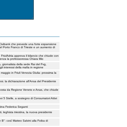
 Civibank che prevede una forte espansione
el Porto Franco di Trieste e un aumento di
e FriulAdria approva il bilancio che chiude con
sidenza la professoressa Chiara Mio
, giornalista della sede Rai del Fvg,
li interessi della mafia in regione
maggio in Friuli Venezia Giulia: prossima la
esi. la dichiarazione all'Ansa del Presidente
omposta da Regione Veneto e Anas, che chiude
ei 5 Stelle, a sostegno di Consumatori Attivi
estina Federica Seganti
, leghista triestina, la nuova presidente
ie B": così Matteo Salvini alla Foiba di