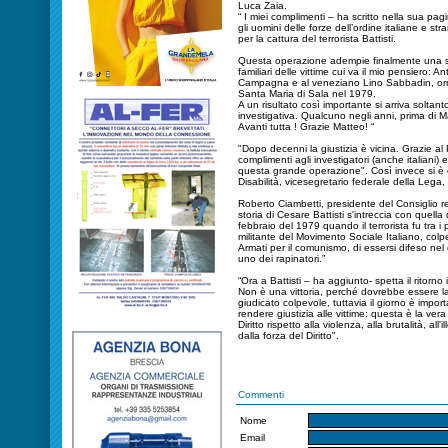
Luca Zaia.
“ I miei complimenti – ha scritto nella sua pagi
gli uomini delle forze dell’ordine italiane e stra
per la cattura del terrorista Battisti.
Questa operazione adempie finalmente una sen
familiari delle vittime cui va il mio pensiero: 
Campagna e al veneziano Lino Sabbadin, orrib
Santa Maria di Sala nel 1979.
A un risultato così importante si arriva soltan
investigativa. Qualcuno negli anni, prima di Mat
Avanti tutta ! Grazie Matteo! “
"Dopo decenni la giustizia è vicina. Grazie a
complimenti agli investigatori (anche italiani) 
questa grande operazione". Così invece si è es
Disabilità, vicesegretario federale della Leg
Roberto Ciambetti, presidente del Consiglio r
storia di Cesare Battisti s'intreccia con quell
febbraio del 1979 quando il terrorista fu tra i
militante del Movimento Sociale Italiano, colp
Armati per il comunismo, di essersi difeso ne
uno dei rapinatori.”
“Ora a Battisti – ha aggiunto- spetta il ritorn
Non è una vittoria, perché dovrebbe essere la 
giudicato colpevole, tuttavia il giorno è impo
rendere giustizia alle vittime: questa è la vera 
Diritto rispetto alla violenza, alla brutalità, all'
dalla forza del Diritto".
Commenti
Nome
Email