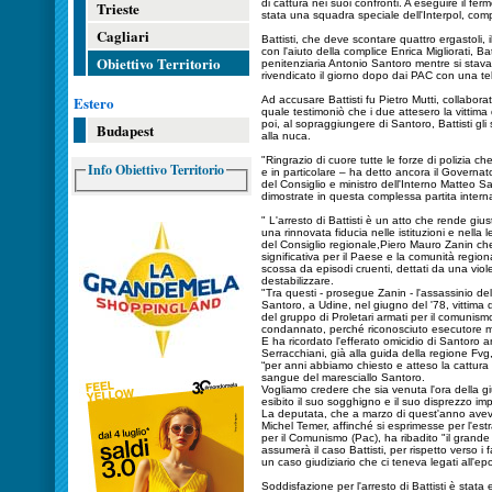
di cattura nei suoi confronti. A eseguire il fer
Trieste
stata una squadra speciale dell'Interpol, compos
Cagliari
Battisti, che deve scontare quattro ergastoli, 
con l'aiuto della complice Enrica Migliorati, Batt
Obiettivo Territorio
penitenziaria Antonio Santoro mentre si stava
rivendicato il giorno dopo dai PAC con una t
Estero
Ad accusare Battisti fu Pietro Mutti, collabora
quale testimoniò che i due attesero la vittima 
poi, al sopraggiungere di Santoro, Battisti gli 
Budapest
alla nuca.
"Ringrazio di cuore tutte le forze di polizia
Info Obiettivo Territorio
e in particolare – ha detto ancora il Governator
del Consiglio e ministro dell'Interno Matteo S
dimostrate in questa complessa partita intern
" L'arresto di Battisti è un atto che rende giusti
una rinnovata fiducia nelle istituzioni e nella
del Consiglio regionale,Piero Mauro Zanin che h
significativa per il Paese e la comunità regio
scossa da episodi cruenti, dettati da una vio
destabilizzare.
"Tra questi - prosegue Zanin - l'assassinio de
Santoro, a Udine, nel giugno del '78, vittim
del gruppo di Proletari armati per il comunism
condannato, perché riconosciuto esecutore mat
E ha ricordato l'efferato omicidio di Santoro
Serracchiani, già alla guida della regione Fvg
“per anni abbiamo chiesto e atteso la cattura 
sangue del maresciallo Santoro.
Vogliamo credere che sia venuta l'ora della gi
esibito il suo sogghigno e il suo disprezzo impu
La deputata, che a marzo di quest'anno aveva s
Michel Temer, affinché si esprimesse per l'estra
per il Comunismo (Pac), ha ribadito "il grande
assumerà il caso Battisti, per rispetto verso i f
un caso giudiziario che ci teneva legati all'ep
Soddisfazione per l'arresto di Battisti è sta