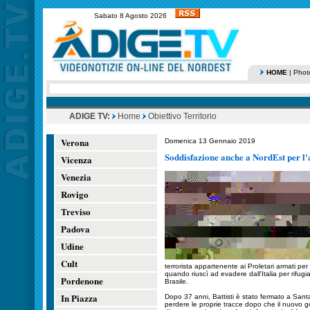
Sabato 8 Agosto 2026
HOME
|
Phot
ADIGE TV:
Home
Obiettivo Territorio
Verona
Domenica 13 Gennaio 2019
Soddisfazione anche a NordEst per l'a
Vicenza
Venezia
Rovigo
Treviso
Padova
Udine
Cult
terrorista appartenente ai Proletari armati pe
quando riuscì ad evadere dall'Italia per rifug
Pordenone
Brasile.
In Piazza
Dopo 37 anni, Battisti è stato fermato a Santa
perdere le proprie tracce dopo che il nuovo 