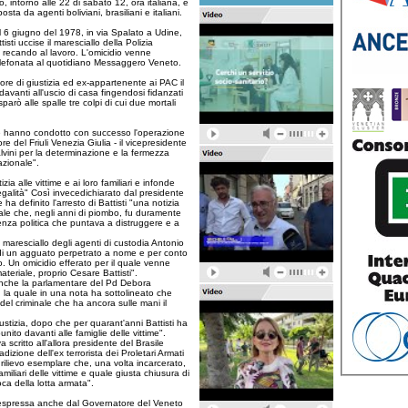
mo, intorno alle 22 di sabato 12, ora italiana, è
ta da agenti boliviani, brasiliani e italiani.
il 6 giugno del 1978, in via Spalato a Udine,
isti uccise il maresciallo della Polizia
 recando al lavoro. L'omicidio venne
elefonata al quotidiano Messaggero Veneto.
tore di giustizia ed ex-appartenente ai PAC il
davanti all'uscio di casa fingendosi fidanzati
sparò alle spalle tre colpi di cui due mortali
 che hanno condotto con successo l'operazione
e del Friuli Venezia Giulia - il vicepresidente
alvini per la determinazione e la fermezza
azionale".
zia alle vittime e ai loro familiari e infonde
 legalità" Così invecedichiarato dal presidente
a definito l'arresto di Battisti "una notizia
nale che, negli anni di piombo, fu duramente
lenza politica che puntava a distruggere e a
l maresciallo degli agenti di custodia Antonio
a di un agguato perpetrato a nome e per conto
o. Un omicidio efferato per il quale venne
eriale, proprio Cesare Battisti".
 anche la parlamentare del Pd Debora
, la quale in una nota ha sottolineato che
del criminale che ha ancora sulle mani il
ustizia, dopo che per quarant'anni Battisti ha
nito davanti alle famiglie delle vittime".
critto all'allora presidente del Brasile
dizione dell'ex terrorista dei Proletari Armati
 rilievo esemplare che, una volta incarcerato,
amiliari delle vittime e quale giusta chiusura di
oca della lotta armata".
ta espressa anche dal Governatore del Veneto