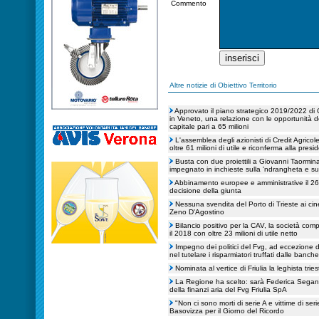
Commento
Altre notizie di Obiettivo Territorio
Approvato il piano strategico 2019/2022 di
in Veneto, una relazione con le opportunità d
capitale pari a 65 milioni
L'assemblea degli azionisti di Credit Agricol
oltre 61 milioni di utile e riconferma alla pre
Busta con due proiettili a Giovanni Taormina
impegnato in inchieste sulla 'ndrangheta e sug
Abbinamento europee e amministrative il 26 
decisione della giunta
Nessuna svendita del Porto di Trieste ai cin
Zeno D'Agostino
Bilancio positivo per la CAV, la società c
il 2018 con oltre 23 milioni di utile netto
Impegno dei politici del Fvg, ad eccezione d
nel tutelare i risparmiatori truffati dalle banche
Nominata al vertice di Friulia la leghista tri
La Regione ha scelto: sarà Federica Seganti
della finanzi aria del Fvg Friulia SpA
"Non ci sono morti di serie A e vittime di ser
Basovizza per il Giorno del Ricordo