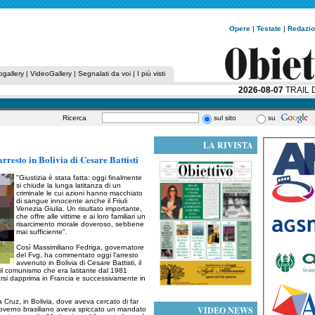
Opere
|
Testate
|
Redazi
ogallery
|
VideoGallery
|
Segnalati da voi
|
I più visti
2026-08-07
TRAIL DE
Ricerca
sul sito
su
LA RIVISTA
rresto in Bolivia di Cesare Battisti
"Giustizia è stata fatta: oggi finalmente
si chiude la lunga latitanza di un
criminale le cui azioni hanno macchiato
di sangue innocente anche il Friuli
Venezia Giulia. Un risultato importante,
che offre alle vittime e ai loro familiari un
risarcimento morale doveroso, sebbene
mai sufficiente".
Così Massimiliano Fedriga, governatore
del Fvg, ha commentato oggi l'arresto
avvenuto in Bolivia di Cesare Battisti, il
r il comunismo che era latitante dal 1981
iarsi dapprima in Francia e successivamente in
 Cruz, in Bolivia, dove aveva cercato di far
VIDEO NEWS
governo brasiliano aveva spiccato un mandato