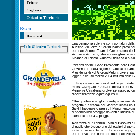
Trieste
Cagliari
Obiettivo Territorio
Estero
Budapest
Una cerimonia solenne con i gonfaloni della
Info Obiettivo Territorio
Aurisina, cui, oltre a Salvini, hanno presen
europeo, Antonio Tajani, il Governatore del
Riccardo Riccardi, oltre ai consiglieri region
Sindaco di Trieste Roberto Dipiazza e autorità 
Presenti anche il Vice Presidente della Cam
Governatore della regione e attuale parlam
Presidente di Fdi Giorgia Meloni, diversi p
legge 92 del 30 marzo 2004 istituiva della G
La liturgia con la messa di suffragio è stata
mons. Giampaolo Crepaldi, con la presenza
Piemonte Cavalleria, di diverse associazioni 
rappresentanze legate agli esuli.
Oltre quattrocento gli studenti provenienti da 
progetto "Le tracce del Ricordo" ideato dal
Salvini ha deposto presso il Monumento una c
rendendo loro omaggio davanti a migliaia d
clemente causa la pioggia.
A distanza di 70 anni la Foiba di Basovizza r
di quello che è stato uno dei capitoli di sto
stato un silenzio totale e che ancora oggi,
ebrei, deve fare i conti con quei “negazioni