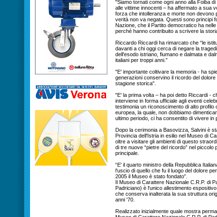
"Siamo tornati come ogni anno alla Foiba di
alle vittime innocenti – ha affermato a sua v
forza che intolleranza e morte non devono p
verità non va negata. Questi sono principi 
Nazione, che il Partito democratico ha nelle
perché hanno contribuito a scrivere la stori
Riccardo Riccardi ha rimarcato che “le isti
davanti a chi oggi cerca di negare la traged
dell'esodo istriano, fiumano e dalmata e dal
italiani per troppi anni.”
"E' importante coltivare la memoria - ha spie
generazioni conservino il ricordo del dolor
stagione storica".
"E' la prima volta – ha poi detto Riccardi 
interviene in forma ufficiale agli eventi cele
testimonia un riconoscimento di alto profilo 
europea, la quale, non dobbiamo dimenticarlo, 
ultimo periodo, ci ha consentito di vivere in 
Dopo la cerimonia a Basovizza, Salvini è stat
Provincia dell'Istria in esilio nel Museo di
oltre a visitare gli ambienti di questo straor
di tre nuove “pietre del ricordo” nel piccolo
principale.
“E' il quarto ministro della Repubblica Itali
l'uscio di quello che fu il luogo del dolore pe
2005 il Museo è stato fondato”.
Il Museo di Carattere Nazionale C.R.P. di P
Padriciano) è l'unico allestimento espositivo 
che conserva inalterata la sua struttura ori
anni '70.
Realizzato inizialmente quale mostra permanen