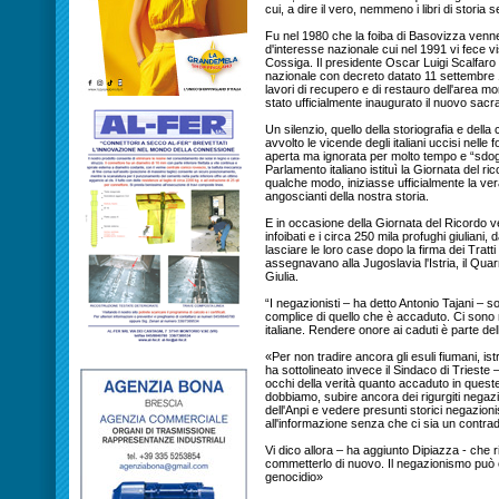
cui, a dire il vero, nemmeno i libri di storia
Fu nel 1980 che la foiba di Basovizza ve
d'interesse nazionale cui nel 1991 vi fece vi
Cossiga. Il presidente Oscar Luigi Scalfar
nazionale con decreto datato 11 settembre 1
lavori di recupero e di restauro dell'area 
stato ufficialmente inaugurato il nuovo sacrar
Un silenzio, quello della storiografia e della
avvolto le vicende degli italiani uccisi nelle 
aperta ma ignorata per molto tempo e “sdoga
Parlamento italiano istituì la Giornata del ric
qualche modo, iniziasse ufficialmente la ver
angoscianti della nostra storia.
E in occasione della Giornata del Ricordo ve
infoibati e i circa 250 mila profughi giuliani,
lasciare le loro case dopo la firma dei Tratti 
assegnavano alla Jugoslavia l'Istria, il Qua
Giulia.
“I negazionisti – ha detto Antonio Tajani – so
complice di quello che è accaduto. Ci sono m
italiane. Rendere onore ai caduti è parte dell
«Per non tradire ancora gli esuli fiumani, is
ha sottolineato invece il Sindaco di Trieste 
occhi della verità quanto accaduto in quest
dobbiamo, subire ancora dei rigurgiti negazi
dell'Anpi e vedere presunti storici negazionis
all'informazione senza che ci sia un contradd
Vi dico allora – ha aggiunto Dipiazza - che r
commetterlo di nuovo. Il negazionismo può 
genocidio»