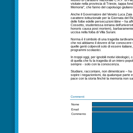
Museo di Carattere Nazionale C.R.P. di Padr
visitate nella provincia di Trieste, tappa fon
Memoria", che fanno del capoluogo giuliano un
Anche il Governatore del Veneto Luca Zaia s
carattere istituzionale per la Giornata del 
delle foibe edelle persecuzioni titine – ha a
Cossetto, studentessa istriana dell’universi
honoris causa post mortem), barbaramente t
uccisa nella foiba di Villa Surani.
Norma è il simbolo di una tragedia tardivame
che noi abbiamo il dovere di far conoscere s
quelle genti colpevoli solo di essere italiane,
programmi scolastici.
In troppi oggi, per ignobili motivi ideologic
di quella che fu la tragedia di un intero popo
sempre - solo con la conoscenza.
Studiare, raccontare, non dimenticare – ha c
sopire i negazionismi, da qualunque parte 
pace con la storia finché la memoria non sa
Commenti
Nome
Email
Commento