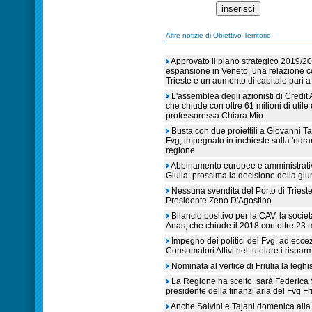
Altre notizie di Obiettivo Territorio
Approvato il piano strategico 2019/2
espansione in Veneto, una relazione co
Trieste e un aumento di capitale pari a
L'assemblea degli azionisti di Credit 
che chiude con oltre 61 milioni di utile
professoressa Chiara Mio
Busta con due proiettili a Giovanni T
Fvg, impegnato in inchieste sulla 'ndra
regione
Abbinamento europee e amministrative
Giulia: prossima la decisione della giu
Nessuna svendita del Porto di Trieste 
Presidente Zeno D'Agostino
Bilancio positivo per la CAV, la soc
Anas, che chiude il 2018 con oltre 23 mi
Impegno dei politici del Fvg, ad eccez
Consumatori Attivi nel tutelare i risparm
Nominata al vertice di Friulia la leghi
La Regione ha scelto: sarà Federica S
presidente della finanzi aria del Fvg Fr
Anche Salvini e Tajani domenica alla 