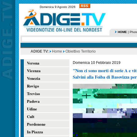
Domenica 9 Agosto 2026
HOME
|
Phot
ADIGE TV:
Home
Obiettivo Territorio
Verona
Domenica 10 Febbraio 2019
"Non ci sono morti di serie A e vi
Vicenza
Salvini alla Foiba di Basovizza per
Venezia
Rovigo
Treviso
Padova
Udine
Cult
Pordenone
In Piazza